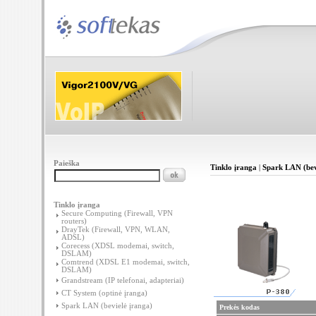
Paieška
Tinklo įranga
|
Spark LAN (bev
Tinklo įranga
Secure Computing (Firewall, VPN
routers)
DrayTek (Firewall, VPN, WLAN,
ADSL)
Corecess (XDSL modemai, switch,
DSLAM)
Comtrend (XDSL E1 modemai, switch,
DSLAM)
Grandstream (IP telefonai, adapteriai)
CT System (optinė įranga)
Spark LAN (bevielė įranga)
Prekės kodas