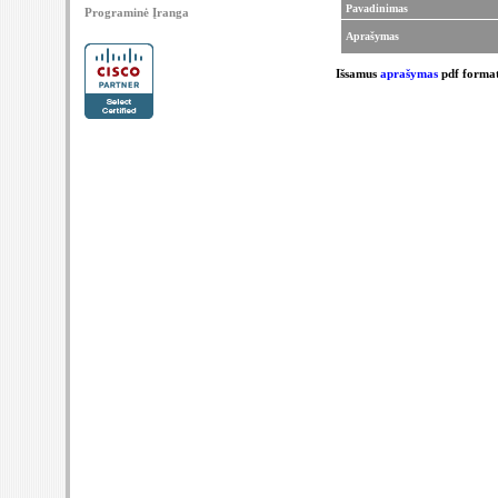
Pavadinimas
Programinė Įranga
Aprašymas
Išsamus
aprašymas
pdf forma