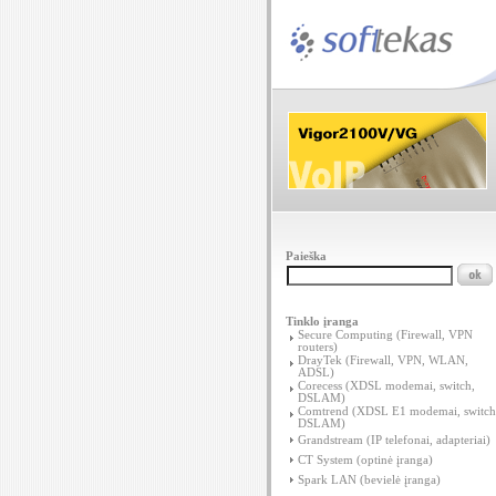
Paieška
Tinklo įranga
Secure Computing (Firewall, VPN
routers)
DrayTek (Firewall, VPN, WLAN,
ADSL)
Corecess (XDSL modemai, switch,
DSLAM)
Comtrend (XDSL E1 modemai, switch
DSLAM)
Grandstream (IP telefonai, adapteriai)
CT System (optinė įranga)
Spark LAN (bevielė įranga)