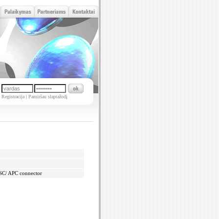
Registracija
|
Pamiršau slaptažodį
SC/ APC connector