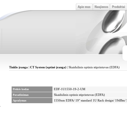
Tinklo įranga
|
CT System (optinė įranga)
| Skaidulinis optinis stiprintuvas (EDFA)
Prekės kodas
EDF-1U1550-19-2-UM
Pavadinimas
Skaidulinis optinis stiprintuvas (EDFA)
Aprašymas
1550nm EDFA/ 19" standard 1U Rack design/ 19dBm/ 
,