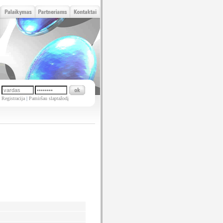
Registracija
|
Pamiršau slaptažodį