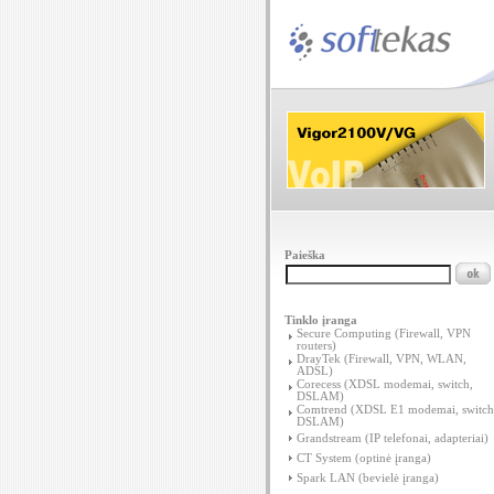
Paieška
Tinklo įranga
Secure Computing (Firewall, VPN
routers)
DrayTek (Firewall, VPN, WLAN,
ADSL)
Corecess (XDSL modemai, switch,
DSLAM)
Comtrend (XDSL E1 modemai, switch
DSLAM)
Grandstream (IP telefonai, adapteriai)
CT System (optinė įranga)
Spark LAN (bevielė įranga)