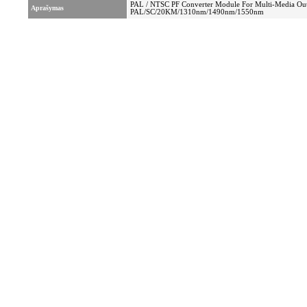
PAL / NTSC PF Converter Module For Multi-Media Outd
Aprašymas
PAL/SC/20KM/1310nm/1490nm/1550nm