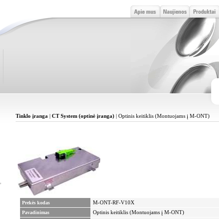
Tinklo įranga
|
CT System (optinė įranga)
| Optinis keitiklis (Montuojams į M-ONT)
,
Prekės kodas
M-ONT-RF-V10X
Pavadinimas
Optinis keitiklis (Montuojams į M-ONT)